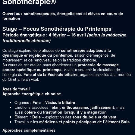
Sonothérapie®
Ouvert aux sonothérapeutes, énergéticiens et élèves en cours de
formation
Stage – Focus Sonothérapie du Printemps
Période énergétique : 4 février – 16 avril
(selon la médecine
traditionnelle chinoise)
Ce stage explore les pratiques de
sonothérapie adaptées à la
dynamique énergétique du printemps
, saison d’émergence, de
mouvement et de renouveau selon la tradition chinoise.
Au cours de cet atelier, nous aborderons un
protocole de massage
sonore spécifique au printemps
, visant à soutenir la circulation de
l’énergie du
Foie et de la Vésicule biliaire
, organes associés à la montée
du Qi et à l’élan vital.
Axes de travail
Approche énergétique chinoise
Organes :
Foie – Vésicule biliaire
Émotions associées :
élan, enthousiasme, jaillissement
, mais
aussi
colère ou frustration lorsqu’il y a stagnation
Élément :
Bois
– exploration des
sons du bois et du vent
Travail sur les
méridiens et points principaux de l’élément Bois
Approches complémentaires