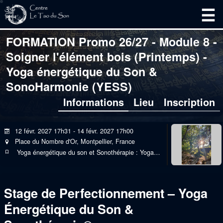
-
-
FORMATION Promo 26/27 - Module 8 -
Soigner l'élément bois (Printemps) -
Yoga énergétique du Son &
SonoHarmonie (YESS)
Informations
Lieu
Inscription
12 févr. 2027 17h31
-
14 févr. 2027 17h00
calendar
Place du Nombre d'Or, Montpellier, France
location_on
Yoga énergétique du son et Sonothérapie : Yoga des sons subtils
bookmark_outline
Stage de Perfectionnement – Yoga
Énergétique du Son &